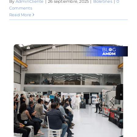
By
AdminCliente
|
26 septiembre, 2025
|
Boletines
|
0
Comments
Read More