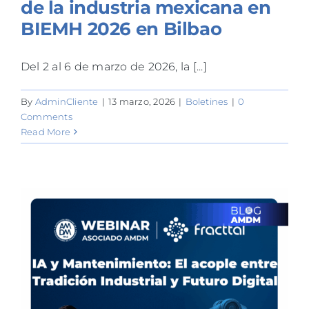
de la industria mexicana en
BIEMH 2026 en Bilbao
Del 2 al 6 de marzo de 2026, la [...]
By
AdminCliente
|
13 marzo, 2026
|
Boletines
|
0
Comments
Read More