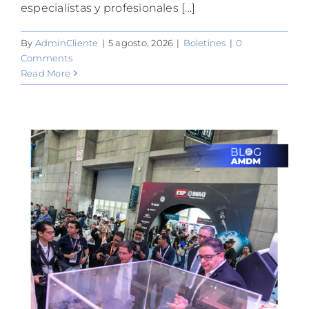
especialistas y profesionales [...]
By
AdminCliente
|
5 agosto, 2026
|
Boletines
|
0
Comments
Read More
o