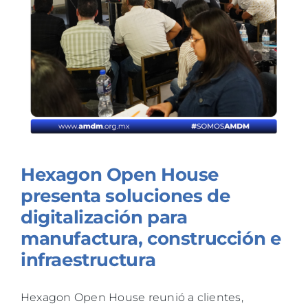
TALLERES
n
BLOG
Hexagon Open House
presenta soluciones de
digitalización para
manufactura, construcción e
infraestructura
Hexagon Open House reunió a clientes,