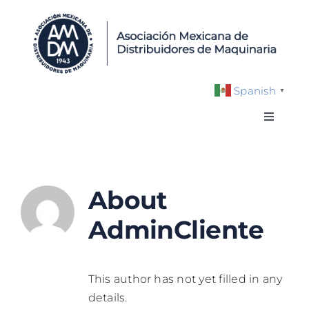
Skip
to
content
Spanish
▼
Toggle
Navigat
NOSOTROS
About
DIRECTORIO
AdminCliente
BENEFICIOS
This author has not yet filled in any
EVENTOS Y EXPOS
details.