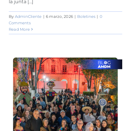
la junta [...]
By
AdminCliente
|
6 marzo, 2026
|
Boletines
|
0
Comments
Read More