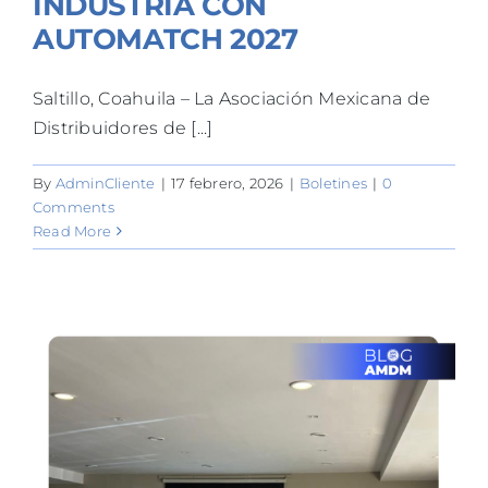
INDUSTRIA CON
AUTOMATCH 2027
Saltillo, Coahuila – La Asociación Mexicana de
Distribuidores de [...]
By
AdminCliente
|
17 febrero, 2026
|
Boletines
|
0
Comments
Read More