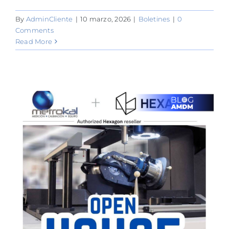
By
AdminCliente
|
10 marzo, 2026
|
Boletines
|
0
Comments
Read More