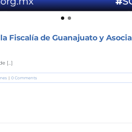
la Fiscalía de Guanajuato y Asocia
M
 [...]
ines
|
0 Comments