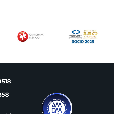
9518
858