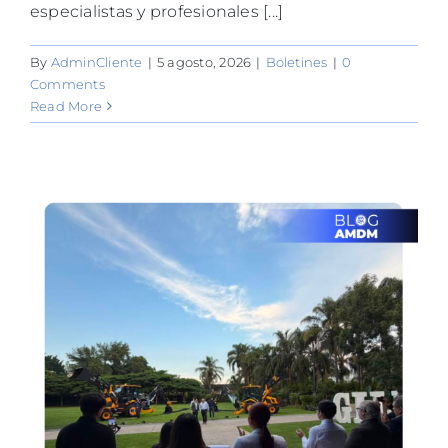
especialistas y profesionales [...]
By
AdminCliente
|
5 agosto, 2026
|
Boletines
|
0
Comments
Read More