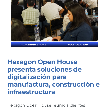
TALLERES
n
BLOG
Hexagon Open House
presenta soluciones de
digitalización para
manufactura, construcción e
infraestructura
Hexagon Open House reunió a clientes,