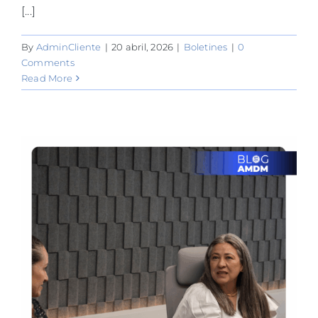
[...]
By
AdminCliente
|
20 abril, 2026
|
Boletines
|
0
Comments
Read More