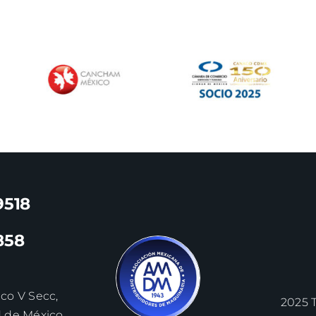
9518
858
nco V Secc,
2025 
d de México,