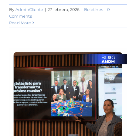
By
AdminCliente
|
27 febrero, 2026
|
Boletines
|
0
Comments
Read More