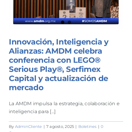
Innovación, Inteligencia y
Alianzas: AMDM celebra
conferencia con LEGO®
Serious Play®, Serfimex
Capital y actualización de
mercado
La AMDM impulsa la estrategia, colaboración e
inteligencia para [...]
By
AdminCliente
|
7 agosto, 2025
|
Boletines
|
0