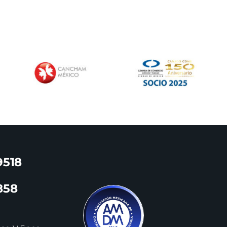
9518
858