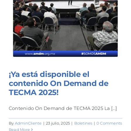
TALLERES
BLOG
¡Ya está disponible el
contenido On Demand de
TECMA 2025!
Contenido On Demand de TECMA 2025 La [...]
By
AdminCliente
|
23 julio, 2025
|
Boletines
|
0 Comments
Read More