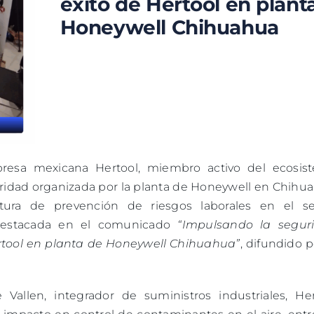
éxito de Hertool en plant
Honeywell Chihuahua
presa mexicana Hertool, miembro activo del ecosis
uridad organizada por la planta de Honeywell en Chihu
ltura de prevención de riesgos laborales en el se
e destacada en el comunicado
“Impulsando la segur
ertool en planta de Honeywell Chihuahua”
, difundido p
allen, integrador de suministros industriales, Her