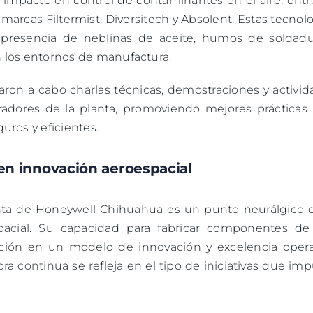
impacto en control de contaminantes en el aire, entre
arcas Filtermist, Diversitech y Absolent. Estas tecnol
a presencia de neblinas de aceite, humos de soldadu
en los entornos de manufactura.
varon a cabo charlas técnicas, demostraciones y activi
oradores de la planta, promoviendo mejores prácticas 
uros y eficientes.
en innovación aeroespacial
nta de Honeywell Chihuahua es un punto neurálgico e
pacial. Su capacidad para fabricar componentes de 
ación en un modelo de innovación y excelencia operat
 continua se refleja en el tipo de iniciativas que imp