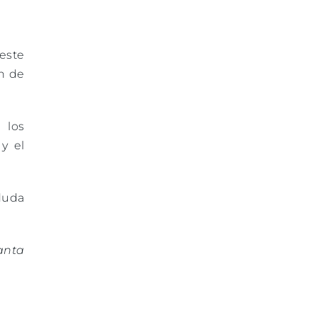
este
n de
 los
y el
duda
lanta