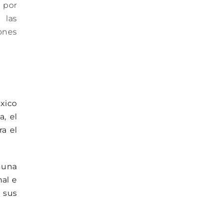
e por
 las
ones
éxico
, el
ra el
 una
nal e
 sus