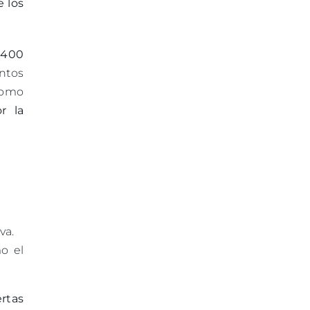
e los
,400
ntos
 como
r la
va.
o el
rtas