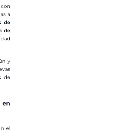
, con
das a
s de
a de
idad
ún y
evas
s de
s en
n el