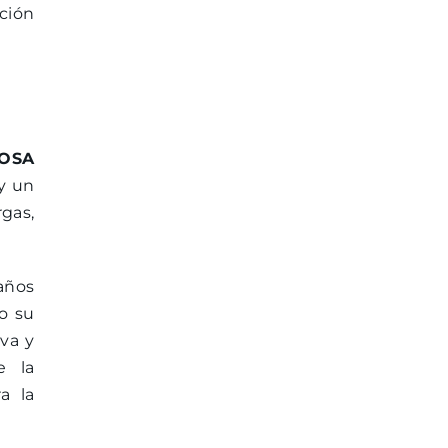
ción
OSA
y un
gas,
 años
o su
va y
e la
a la