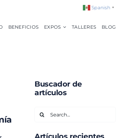
Spanish
▼
O
BENEFICIOS
EXPOS
TALLERES
BLOG
Buscador de
artículos
Search
mía
for:
Artículos recientes