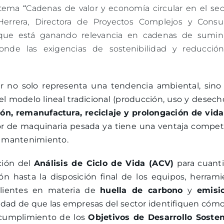
l tema
“
Cadenas de valor y economía circular en el sec
Herrera, Directora de Proyectos Complejos y Consul
oque está ganando relevancia en cadenas de sumini
onde las exigencias de sostenibilidad y reducció
ar no solo representa una tendencia ambiental, sino
del modelo lineal tradicional (producción, uso y desecho
ión, remanufactura, reciclaje y prolongación de vida
tor de maquinaria pesada ya tiene una ventaja compet
 y mantenimiento.
ción del
Análisis de Ciclo de Vida (ACV)
para cuanti
n hasta la disposición final de los equipos, herrami
clientes en materia de
huella de carbono
y
emisi
sidad de que las empresas del sector identifiquen cóm
 cumplimiento de los
Objetivos de Desarrollo Sosten