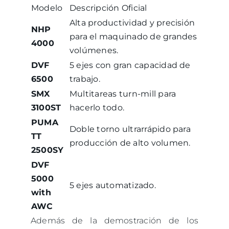
Modelo
Descripción Oficial
Alta productividad y precisión
NHP
para el maquinado de grandes
4000
volúmenes.
DVF
5 ejes con gran capacidad de
6500
trabajo.
SMX
Multitareas turn-mill para
3100ST
hacerlo todo.
PUMA
Doble torno ultrarrápido para
TT
producción de alto volumen.
2500SY
DVF
5000
5 ejes automatizado.
with
AWC
Además de la demostración de los