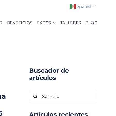
Spanish
▼
O
BENEFICIOS
EXPOS
TALLERES
BLOG
Buscador de
artículos
Search
na
for:
6
Artículos recientes