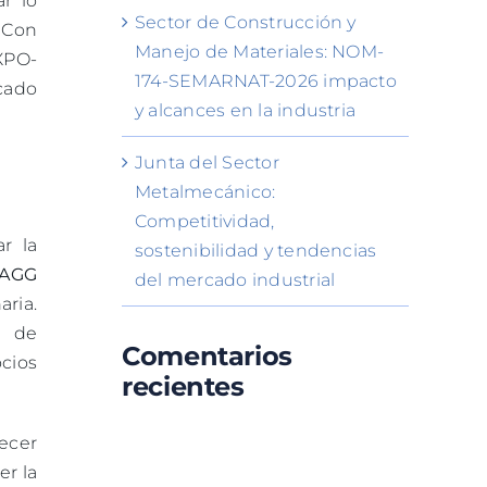
ar lo
Sector de Construcción y
 Con
Manejo de Materiales: NOM-
XPO-
174-SEMARNAT-2026 impacto
cado
y alcances en la industria
Junta del Sector
Metalmecánico:
Competitividad,
r la
sostenibilidad y tendencias
/AGG
del mercado industrial
aria.
s de
Comentarios
cios
recientes
recer
er la