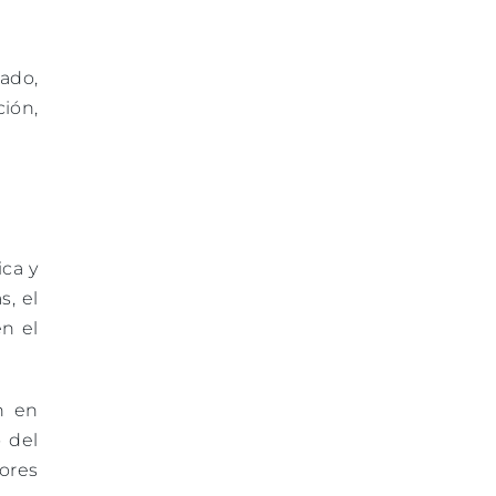
ado,
ción,
ica y
s, el
n el
n en
 del
ores