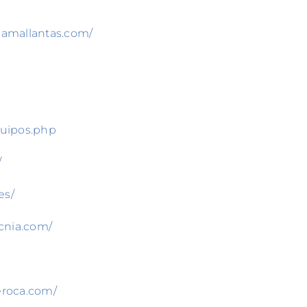
hamallantas.com/
quipos.php
/
es/
cnia.com/
eroca.com/