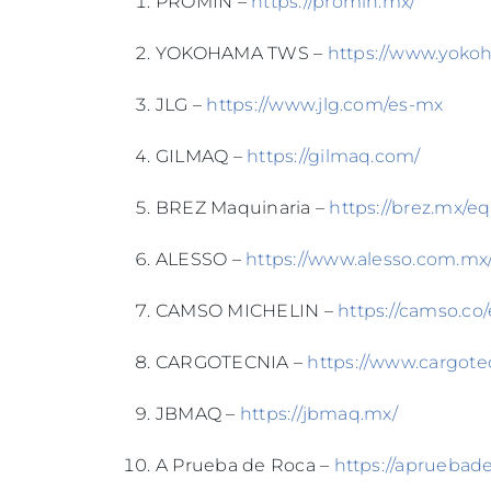
PROMIN –
https://promin.mx/
YOKOHAMA TWS –
https://www.yoko
JLG –
https://www.jlg.com/es-mx
GILMAQ –
https://gilmaq.com/
BREZ Maquinaria –
https://brez.mx/e
ALESSO –
https://www.alesso.com.mx
CAMSO MICHELIN –
https://camso.co/
CARGOTECNIA –
https://www.cargote
JBMAQ –
https://jbmaq.mx/
A Prueba de Roca –
https://apruebad