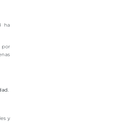
d ha
 por
denas
dad.
es y