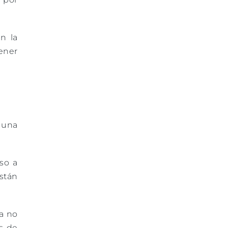
én la
ener
 una
so a
están
a no
s de