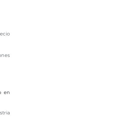
recio
iones
o en
tria