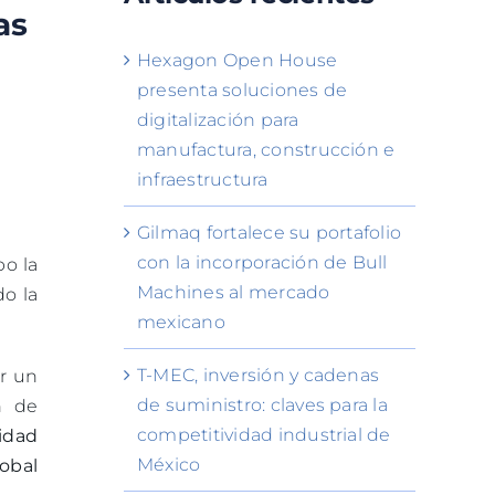
as
Hexagon Open House
presenta soluciones de
digitalización para
manufactura, construcción e
infraestructura
Gilmaq fortalece su portafolio
con la incorporación de Bull
bo la
Machines al mercado
do la
mexicano
T-MEC, inversión y cadenas
r un
de suministro: claves para la
n de
competitividad industrial de
lidad
México
obal