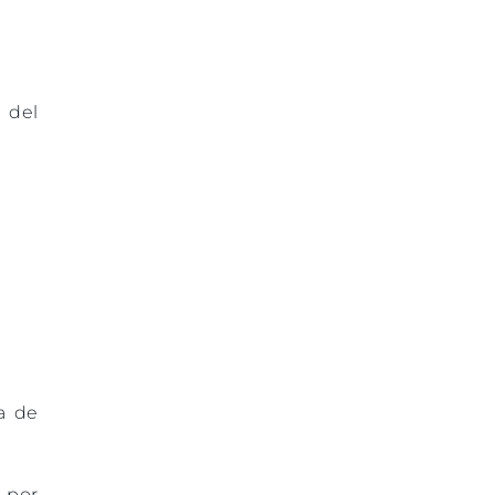
 del
a de
 por