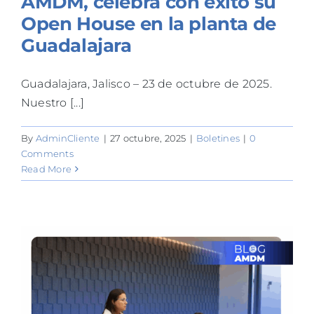
AMDM, celebra con éxito su
Open House en la planta de
Guadalajara
Guadalajara, Jalisco – 23 de octubre de 2025.
Nuestro [...]
By
AdminCliente
|
27 octubre, 2025
|
Boletines
|
0
Comments
Read More