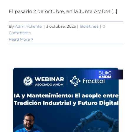
El pasado 2 de octubre, en la Junta AMDM [...]
By
AdminCliente
|
3 octubre, 2025
|
Boletines
|
0
Comments
Read More