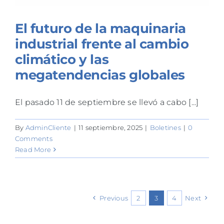
El futuro de la maquinaria
industrial frente al cambio
climático y las
megatendencias globales
El pasado 11 de septiembre se llevó a cabo [...]
By
AdminCliente
|
11 septiembre, 2025
|
Boletines
|
0
Comments
Read More
Previous
2
3
4
Next