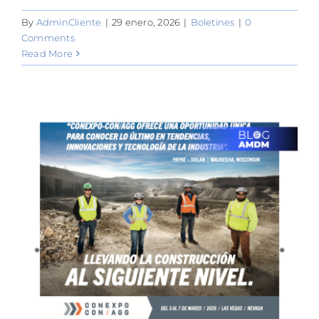
By
AdminCliente
|
29 enero, 2026
|
Boletines
|
0
Comments
Read More