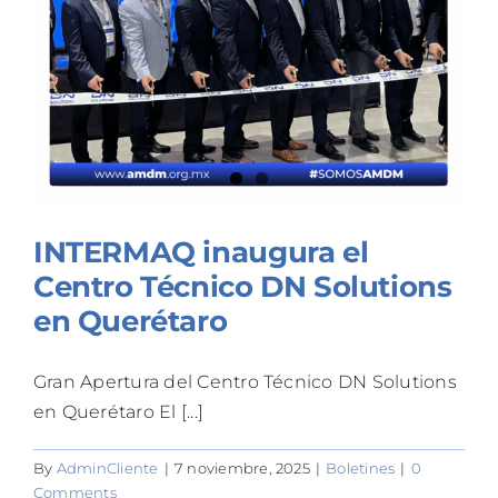
INTERMAQ inaugura el
Centro Técnico DN Solutions
en Querétaro
Gran Apertura del Centro Técnico DN Solutions
en Querétaro El [...]
By
AdminCliente
|
7 noviembre, 2025
|
Boletines
|
0
Comments