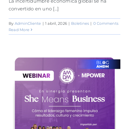
La incertidumbre económica global se ha
convertido en uno [...]
By
AdminCliente
|
1 abril, 2026
|
Boletines
|
0 Comments
Read More