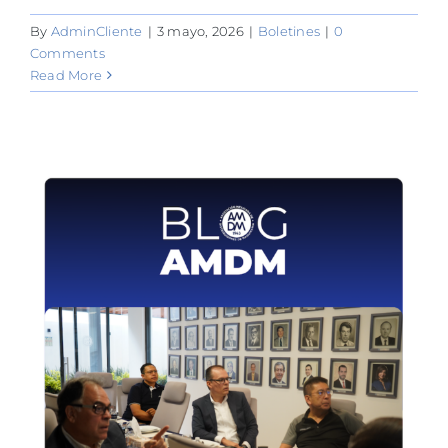
By
AdminCliente
|
3 mayo, 2026
|
Boletines
|
0
Comments
Read More