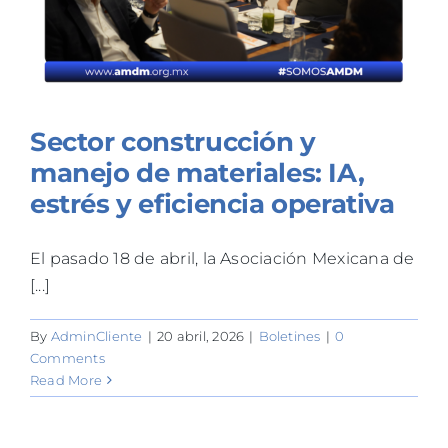
Sector construcción y
manejo de materiales: IA,
estrés y eficiencia operativa
El pasado 18 de abril, la Asociación Mexicana de
[...]
By
AdminCliente
|
20 abril, 2026
|
Boletines
|
0
Comments
Read More